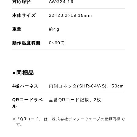
対応線径
AWG24-16
本体サイズ
22×23.2×19.15mm
重量
約4g
動作温度範囲
0~60℃
●同梱品
4極ハーネス
両側コネクタ(SHR-04V-S)、50cm
QRコードラベ
品番QRコード記載、2枚
ル
「QRコード」 は、株式会社デンソーウェーブの登録商標で
す。