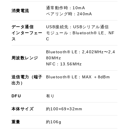
通常動作時：10mA
消費電流
ペアリング時：240mA
データ通信
USB接続先：USBシリアル通信
インターフェー
モジュール：Bluetooth® LE、NF
ス
C
Bluetooth® LE：2,402MHz〜2,4
お買い物を続ける
カートへ進む
周波数レンジ
80MHz
NFC：13.56MHz
送信電力（端子
Bluetooth® LE：MAX ＋8dBm
出力）
DFU
有り
本体サイズ
約100×69×32mm
重量
約106g