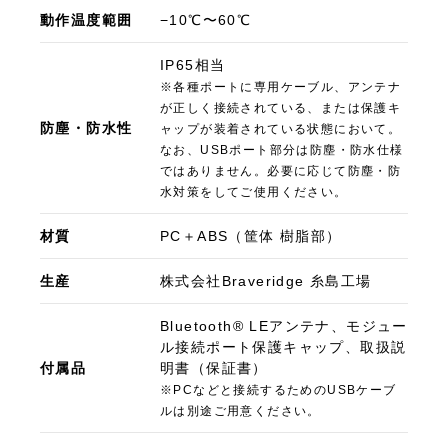
動作温度範囲
−10℃〜60℃
IP65相当
※各種ポートに専用ケーブル、アンテナ
が正しく接続されている、または保護キ
防塵・防水性
ャップが装着されている状態において。
なお、USBポート部分は防塵・防水仕様
ではありません。必要に応じて防塵・防
水対策をしてご使用ください。
材質
PC＋ABS（筐体 樹脂部）
生産
株式会社Braveridge 糸島工場
Bluetooth® LEアンテナ、モジュー
ル接続ポート保護キャップ、取扱説
付属品
明書（保証書）
※PCなどと接続するためのUSBケーブ
ルは別途ご用意ください。