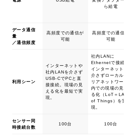
電源
USB給電
変換アダプターか
ら給電
データ通信
高頻度での通信が
高頻度での通信が
量
可能
可能
／通信頻度
社内LANに
Ethernetで接続。
インターネットや
インターネットを
社内LANを介さず
介さずローカルエ
USB-CでPCと直
利用シーン
リアネットワーク
接接続。現場の見
内での現場の見え
える化を最短で実
る化（LoT＝LAN
現。
of Things）を実
現。
センサー同
100台
100台
時接続台数