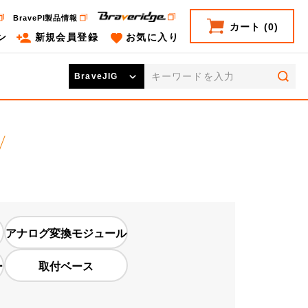
BravePI製品情報
カート
(0)
ン
新規会員登録
お気に入り
検索
アナログ変換モジュール
ー
取付ベース